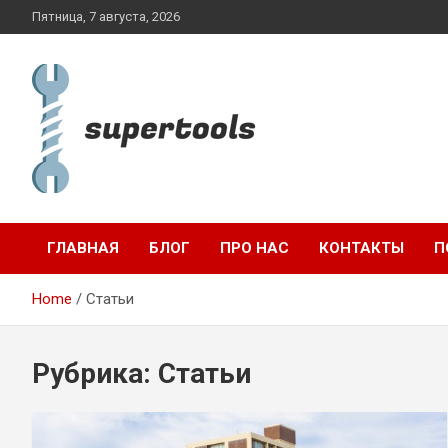
Skip
Пятница, 7 августа, 2026
to
content
supertools.com.ua
ГЛАВНАЯ
БЛОГ
ПРО НАС
КОНТАКТЫ
П
Home
Статьи
Рубрика:
Статьи