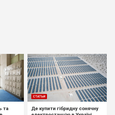
СТАТЬИ
ь та
Де купити гібридну сонячну
ів
електростанцію в Україні