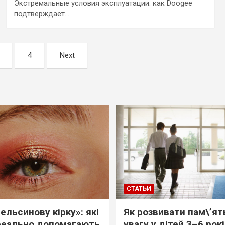
Экстремальные условия эксплуатации: как Doogee
подтверждает…
4
Next
СТАТЬИ
ельсинову кірку»: які
Як розвивати пам\’ят
реально допомагають
увагу у дітей 3–6 рок