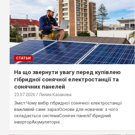
СТАТЬИ
На що звернути увагу перед купівлею
гібридної сонячної електростанції та
сонячних панелей
23.07.2026
Лилия Казакова
Зміст:Чому вибір гібридної сонячної електростанції
важливий саме заразОснови для новачків: з чого
складається системаСонячні панеліГібридний
інверторАкумуляторні…