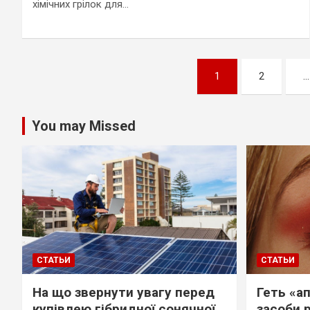
хімічних грілок для…
Навигация
1
2
…
по
записям
You may Missed
СТАТЬИ
СТАТЬИ
На що звернути увагу перед
Геть «ап
купівлею гібридної сонячної
засоби 