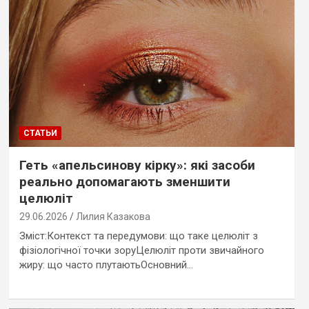
СТАТЬИ
Геть «апельсинову кірку»: які засоби
реально допомагають зменшити
целюліт
29.06.2026
Лилия Казакова
Зміст:Контекст та передумови: що таке целюліт з
фізіологічної точки зоруЦелюліт проти звичайного
жиру: що часто плутаютьОсновний…