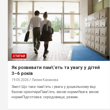
СТАТЬИ
Як розвивати пам\’ять та увагу у дітей
3–6 років
19.05.2026
Лилия Казакова
Зміст:Що таке пам\'ять і увага у дошкільному віці:
базові орієнтириПам\'ять: вікові нормиУвага: вікові
нормиПідготовка: середовище, режим…