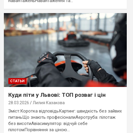
навантаженьНавантаження та…
СТАТЬИ
Куди піти у Львові: ТОП розваг і цін
28.03.2026
Лилия Казакова
Зміст:Коротка відповідьКартинг: швидкість без зайвих
питаньЩо знають професіоналиАеротруба: пілотаж
без висотиАвіасимулятор: відчуй себе
пілотомПорівняння за ціною…