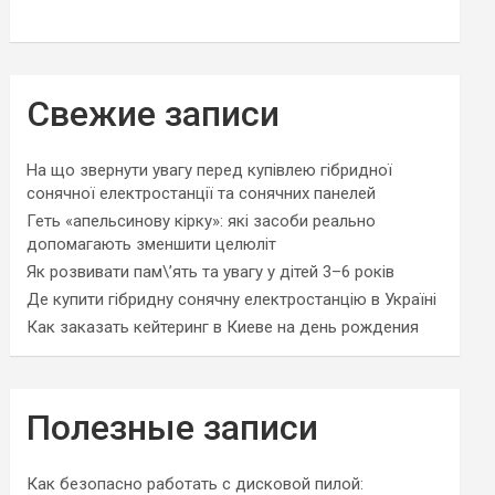
Свежие записи
На що звернути увагу перед купівлею гібридної
сонячної електростанції та сонячних панелей
Геть «апельсинову кірку»: які засоби реально
допомагають зменшити целюліт
Як розвивати пам\’ять та увагу у дітей 3–6 років
Де купити гібридну сонячну електростанцію в Україні
Как заказать кейтеринг в Киеве на день рождения
Полезные записи
Как безопасно работать с дисковой пилой: