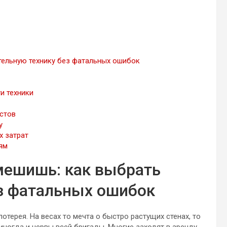
ельную технику без фатальных ошибок
и техники
стов
у
х затрат
ям
ешишь: как выбрать
з фатальных ошибок
отерея. На весах то мечта о быстро растущих стенах, то