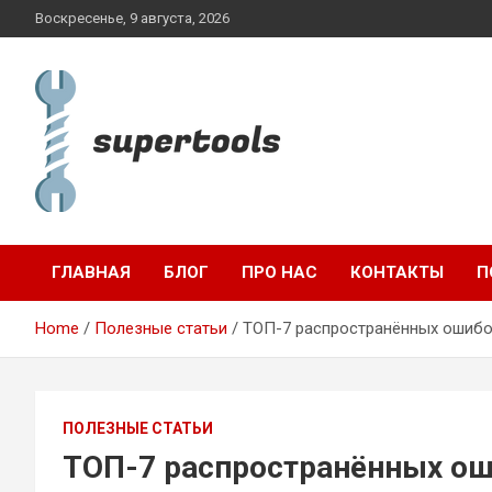
Skip
Воскресенье, 9 августа, 2026
to
content
supertools.com.ua
ГЛАВНАЯ
БЛОГ
ПРО НАС
КОНТАКТЫ
П
Home
Полезные статьи
ТОП-7 распространённых ошибок
ПОЛЕЗНЫЕ СТАТЬИ
ТОП-7 распространённых ош