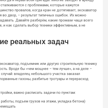
а иногда и нервы всей бригады. Многие заходят в аренду
у сталкиваются с проблемами, которые кажутся
инство провалов, когда кран не дотягивает, экскаватор
я во двор, – результат типичных ошибок. Их можно
задавать. Давайте разберём, какие промахи чаще всего
е, и как сделать выбор техники эффективным, а не
ие реальных задач
экскаватор, подъемник или другую строительную технику
сть. Вроде бы «чем мощнее – тем лучше», а на деле –
л случай: владелец небольшого участка заказал
порванные газоны, разбитые тротуары и перерасход
тройки, важно расписать задачи по пунктам:
работы, подъем грузов на этажи, укладка бетона)
еремещать