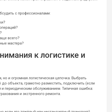
обсудить с профессионалами:
ки?
 операций?
?
чаще всего?
дные мастера?
нимания к логистике и
м, но и огромная логистическая цепочка. Выбрать
ё до объекта, грамотно разместить, подключить (если
м и периодическим обслуживанием. Типичная ошибка:
трахования и экстренного ремонта.
о если это тяжёлый или нестандартный транспорт)