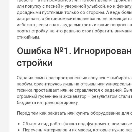
тревога – а не промахнусь ли? На кону деньги, сроки, 
или покупку с песней и уверенной улыбкой, но к финал
досадными пустяками только со стороны. А ведь больш
застревает, а бетоносмеситель внезапно не помещаетс
избежать, если знать, куда смотреть и какие вопросы 
портят стройку, на что реально стоит обратить внимани
стихийным.
Ошибка №1. Игнорирован
стройки
Одна из самых распространённых ловушек – выбирать 
наобум, ориентируясь лишь на отзывы или универсально
техника простаивает или не справляется с задачей. Бы
огромный гусеничный экскаватор – результатом стали 
бюджета на транспортировку.
Перед тем как заказать или купить оборудование для с
Объем и вид работ (копка под фундамент, земляные 
Перечень материалов и их массы, которые нужно п