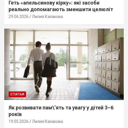
Геть «апельсинову кірку»: які засоби
реально допомагають зменшити целюліт
29.06.2026
Лилия Казакова
СТАТЬИ
Як розвивати пам\’ять та увагу у дітей 3–6
років
19.05.2026
Лилия Казакова