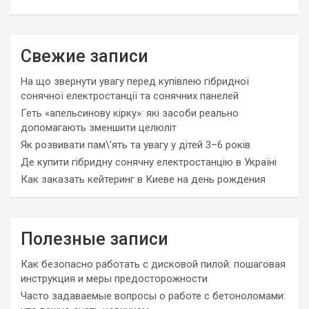
Свежие записи
На що звернути увагу перед купівлею гібридної
сонячної електростанції та сонячних панелей
Геть «апельсинову кірку»: які засоби реально
допомагають зменшити целюліт
Як розвивати пам\’ять та увагу у дітей 3–6 років
Де купити гібридну сонячну електростанцію в Україні
Как заказать кейтеринг в Киеве на день рождения
Полезные записи
Как безопасно работать с дисковой пилой: пошаговая
инструкция и меры предосторожности
Часто задаваемые вопросы о работе с бетоноломами: