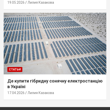
19.05.2026
Лилия Казакова
СТАТЬИ
Де купити гібридну сонячну електростанцію
в Україні
17.04.2026
Лилия Казакова