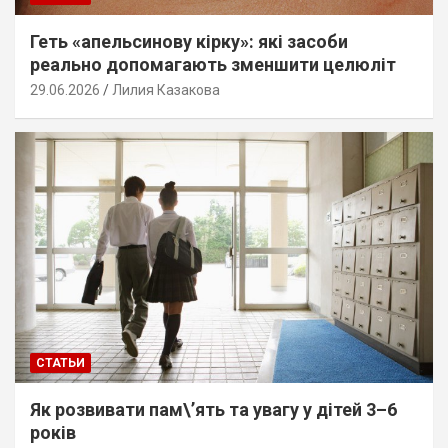
Геть «апельсинову кірку»: які засоби
реально допомагають зменшити целюліт
29.06.2026
Лилия Казакова
СТАТЬИ
Як розвивати пам\’ять та увагу у дітей 3–6
років