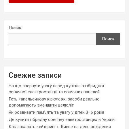
Поиск
Поиск
Свежие записи
На що звернути увагу перед купівлею гібридної
сонячної електростанції та сонячних панелей
Геть «апельсинову кірку»: які засоби реально
допомагають зменшити целюліт
Як розвивати пам\’ять та увагу у дітей 3–6 років
Де купити гібридну сонячну електростанцію в Україні
Как заказать кейтеринг в Киеве на день рождения