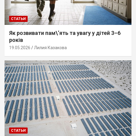
СТАТЬИ
Як розвивати пам\’ять та увагу у дітей 3–6
років
19.05.2026
Лилия Казакова
СТАТЬИ