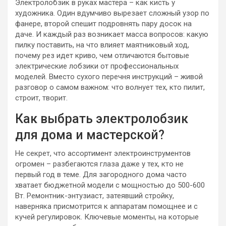
Электролобзик в руках мастера – как кисть у
художника. Один вдумчиво вырезает сложный узор по
фанере, второй спешит подровнять пару досок на
даче. И каждый раз возникает масса вопросов: какую
пилку поставить, на что влияет маятниковый ход,
почему рез идет криво, чем отличаются бытовые
электрические лобзики от профессиональных
моделей. Вместо сухого перечня инструкций – живой
разговор о самом важном: что волнует тех, кто пилит,
строит, творит.
Как выбрать электролобзик
для дома и мастерской?
Не секрет, что ассортимент электроинструментов
огромен – разбегаются глаза даже у тех, кто не
первый год в теме. Для загородного дома часто
хватает бюджетной модели с мощностью до 500-600
Вт. Ремонтник-энтузиаст, затеявший стройку,
наверняка присмотрится к аппаратам помощнее и с
кучей регулировок. Ключевые моменты, на которые