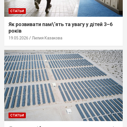
СТАТЬИ
Як розвивати пам\’ять та увагу у дітей 3–6
років
19.05.2026
Лилия Казакова
СТАТЬИ