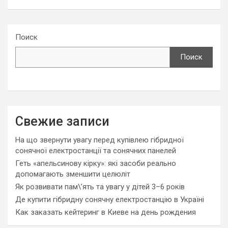
Поиск
Поиск
Свежие записи
На що звернути увагу перед купівлею гібридної
сонячної електростанції та сонячних панелей
Геть «апельсинову кірку»: які засоби реально
допомагають зменшити целюліт
Як розвивати пам\’ять та увагу у дітей 3–6 років
Де купити гібридну сонячну електростанцію в Україні
Как заказать кейтеринг в Киеве на день рождения