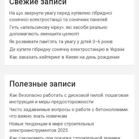
Свежие записи
На що звернути увагу перед купівлею гібридної
сонячної електростанції та сонячних панелей
Геть «апельсинову кірку»: які засоби реально
допомагають зменшити целюліт
Як розвивати пам\’ять та увагу у дітей 3–6 років
Де купити гібридну сонячну електростанцію в Україні
Как заказать кейтеринг в Киеве на день рождения
Полезные записи
Как безопасно работать с дисковой пилой: пошаговая
инструкция и меры предосторожности
Часто задаваемые вопросы о работе с бетоноломами:
что важно знать новичкам
Новые тенденции в мире строительных
электроинструментов 2025
Как сэкономить при покупке строительной техники: