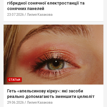
гібридної сонячної електростанції та
сонячних панелей
23.07.2026
Лилия Казакова
СТАТЬИ
Геть «апельсинову кірку»: які засоби
реально допомагають зменшити целюліт
29.06.2026
Лилия Казакова