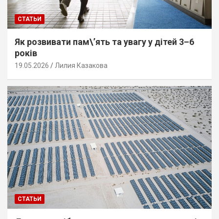
СТАТЬИ
Як розвивати пам\’ять та увагу у дітей 3–6
років
19.05.2026
Лилия Казакова
СТАТЬИ