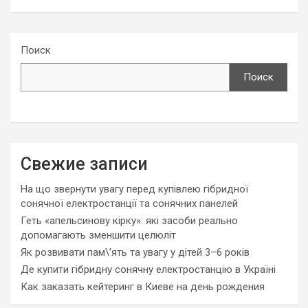
Поиск
Поиск
Свежие записи
На що звернути увагу перед купівлею гібридної
сонячної електростанції та сонячних панелей
Геть «апельсинову кірку»: які засоби реально
допомагають зменшити целюліт
Як розвивати пам\’ять та увагу у дітей 3–6 років
Де купити гібридну сонячну електростанцію в Україні
Как заказать кейтеринг в Киеве на день рождения