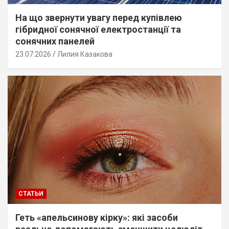
На що звернути увагу перед купівлею
гібридної сонячної електростанції та
сонячних панелей
23.07.2026
Лилия Казакова
СТАТЬИ
Геть «апельсинову кірку»: які засоби