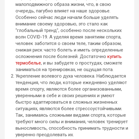
малоподвижного образа жизни, что, в свою
очередь, пагубно влияет на наше здоровье.
Особенно сейчас люди начали больше уделять
внимание своему здоровью, это стало как
"глобальный тренд", особенно после нескольких
волн COVID-19. А уделяя время занятиям спорта,
человек заботится о своем теле, таким образом,
снижая риск часто болеть и иметь определенные
осложнения после болезней. Достаточно
купить
термобелье
, и вы забудете о простудах, сможете
заниматься на тренировках, не ощущая пота.
Укрепление волевого духа человека. Наблюдается
тенденция, что люди, которые ежедневно уделяют
время спорту, являются более организованными,
уверенными в себе и своих решениях и умеют
быстро адаптироваться в сложных жизненных
ситуациях, являются более стрессоустойчивыми.
Так, занимаясь сложными видами спорта, которые
требуют много силы и внимания, человек тренирует
выносливость, способность принимать трудности и
уверенно преодолевать их.