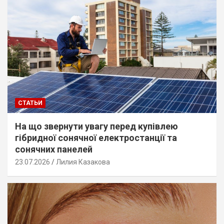
СТАТЬИ
На що звернути увагу перед купівлею
гібридної сонячної електростанції та
сонячних панелей
23.07.2026
Лилия Казакова