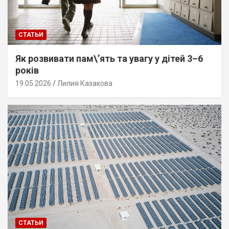
СТАТЬИ
Як розвивати пам\’ять та увагу у дітей 3–6
років
19.05.2026
Лилия Казакова
СТАТЬИ