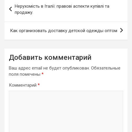
Навигация
Нерухомість в Італії: правові аспекти купівлі та
по
продажу.
записям
Как организовать доставку детской одежды оптом
Добавить комментарий
Ваш адрес email не будет опубликован.
Обязательные
поля помечены
*
Комментарий
*