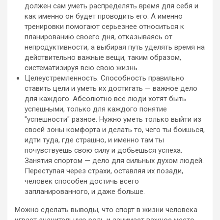
должен сам уметь распределять время для себя и
как именно он будет проводить его. А именно
тренировки помогают серьезнее относиться к
планированию своего дня, отказываясь от
непродуктивности, а выбирая путь уделять время на
действительно важные вещи, таким образом,
систематизируя всю свою жизнь.
Целеустремленность. Способность правильно
ставить цели и уметь их достигать — важное дело
для каждого. Абсолютно все люди хотят быть
успешными, только для каждого понятие
"успешности" разное. Нужно уметь только выйти из
своей зоны комфорта и делать то, чего ты боишься,
идти туда, где страшно, и именно там ты
почувствуешь свою силу и добьешься успеха.
Занятия спортом — дело для сильных духом людей.
Переступая через страхи, оставляя их позади,
человек способен достичь всего
запланированного, и даже больше.
Можно сделать выводы, что спорт в жизни человека
играет значительную роль и занимает важное место.