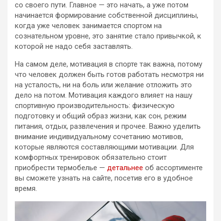
со своего пути. Главное — это начать, а уже потом
начинается формирование собственной дисциплины,
когда уже человек занимается спортом на
сознательном уровне, это занятие стало привычкой, к
которой не надо себя заставлять.
На самом деле, мотивация в спорте так важна, потому
что человек должен быть готов работать несмотря ни
на усталость, ни на боль или желание отложить это
дело на потом. Мотивация каждого влияет на нашу
спортивную производительность: физическую
подготовку и общий образ жизни, как сон, режим
питания, отдых, развлечения и прочее. Важно уделить
внимание индивидуальному сочетанию мотивов,
которые являются составляющими мотивации. Для
комфортных тренировок обязательно стоит
приобрести термобелье —
детальнее
об ассортименте
вы сможете узнать на сайте, посетив его в удобное
время.