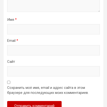
Имя
*
Email
*
Сайт
Сохранить моё имя, email и адрес сайта в этом
браузере для последующих моих комментариев.