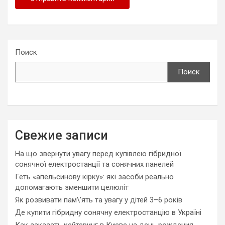
Поиск
Поиск
Свежие записи
На що звернути увагу перед купівлею гібридної
сонячної електростанції та сонячних панелей
Геть «апельсинову кірку»: які засоби реально
допомагають зменшити целюліт
Як розвивати пам\’ять та увагу у дітей 3–6 років
Де купити гібридну сонячну електростанцію в Україні
Как заказать кейтеринг в Киеве на день рождения