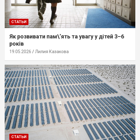
СТАТЬИ
Як розвивати пам\’ять та увагу у дітей 3–6
років
19.05.2026
Лилия Казакова
СТАТЬИ