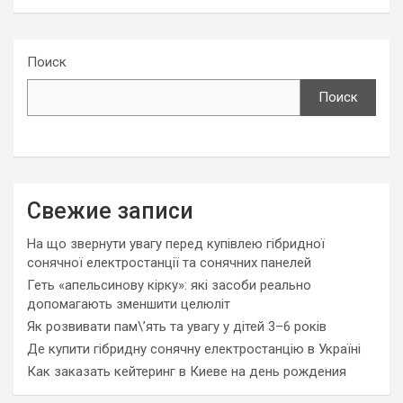
Поиск
Поиск
Свежие записи
На що звернути увагу перед купівлею гібридної
сонячної електростанції та сонячних панелей
Геть «апельсинову кірку»: які засоби реально
допомагають зменшити целюліт
Як розвивати пам\’ять та увагу у дітей 3–6 років
Де купити гібридну сонячну електростанцію в Україні
Как заказать кейтеринг в Киеве на день рождения