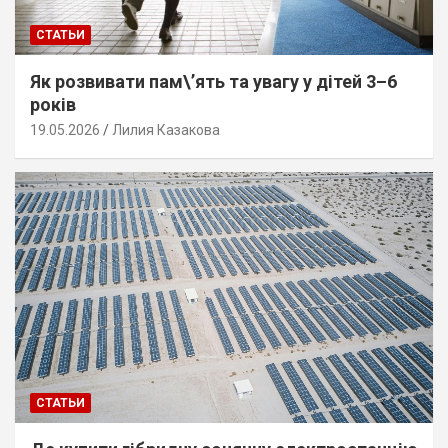
СТАТЬИ
Як розвивати пам\’ять та увагу у дітей 3–6
років
19.05.2026
Лилия Казакова
СТАТЬИ