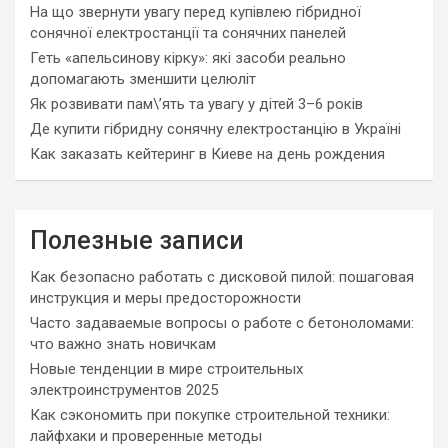
На що звернути увагу перед купівлею гібридної
сонячної електростанції та сонячних панелей
Геть «апельсинову кірку»: які засоби реально
допомагають зменшити целюліт
Як розвивати пам\’ять та увагу у дітей 3–6 років
Де купити гібридну сонячну електростанцію в Україні
Как заказать кейтеринг в Киеве на день рождения
Полезные записи
Как безопасно работать с дисковой пилой: пошаговая
инструкция и меры предосторожности
Часто задаваемые вопросы о работе с бетоноломами:
что важно знать новичкам
Новые тенденции в мире строительных
электроинструментов 2025
Как сэкономить при покупке строительной техники:
лайфхаки и проверенные методы