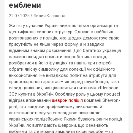
емблеми
22.07.2025
Лилия Казакова
Життя у сучасній Україні вимагає чіткої організації та
ідентифікації силових структур. Однією з найбільш
розпізнаваних є поліція, яка щодня демонструє свою
присутність не лише через форму, а й завдяки
відмінним знакам розрізнення. Для багатьох українців
важливо швидко впізнати співробітника поліції,
розібратися в його функціях та навіть при потребі
обрати якісну символіку для колекції чи офіційного
використання. Не випадково попит на атрибути для
правоохоронців зростає – як серед службовців, так і
серед цивільних, які цікавляться питанням «Шеврони
ЗСУ купити в Україні». Особливу роль у цьому процесі
відіграє впізнаваний
шеврон поліція
компанії Shevron-
print, що завдяки професійному виконанню й
автентичності слугує своєрідною візитівкою
українських поліцейських. Якими бувають ранги поліції
України, як виглядають шеврони, що означають
емблеми та де можна замовити якісні вироби — ці