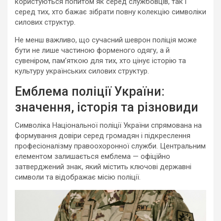
користуються попитом як серед службовців, так і
серед тих, хто бажає зібрати повну колекцію символіки
силових структур.
Не менш важливо, що сучасний шеврон поліція може
бути не лише частиною форменого одягу, а й
сувеніром, пам’яткою для тих, хто цінує історію та
культуру українських силових структур.
Емблема поліції України:
значення, історія та різновиди
Символіка Національної поліції України спрямована на
формування довіри серед громадян і підкреслення
професіоналізму правоохоронної служби. Центральним
елементом залишається емблема — офіційно
затверджений знак, який містить ключові державні
символи та відображає місію поліції.