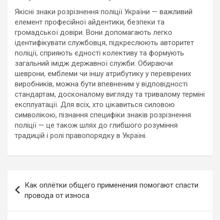
Якісні знаки розрізнення поліції України — важливий
елемент професійної айдентики, безпеки та
громадської довіри. Вони допомагають легко
ідентифікувати службовця, підкреслюють авторитет
поліції, сприяють єдності колективу та формують
загальний імідж державної служби. Обираючи
шеврони, емблеми чи іншу атрибутику у перевірених
виробників, можна бути впевненим у відповідності
стандартам, досконалому вигляду та тривалому терміні
експлуатації. Для всіх, хто цікавиться силовою
символікою, пізнання специфіки знаків розрізнення
поліції — це також шлях до глибшого розуміння
традицій і ролі правопорядку в Україні.
Навигация
Как оплётки общего применения помогают спасти
по
провода от износа
записям