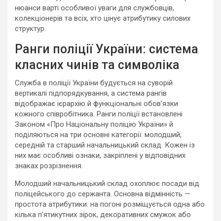
нюанси варті особливої уваги для службовців,
колекціонерів та всіх, хто цінує атрибутику силових
структур.
Ранги поліції України: система
класних чинів та символіка
Служба в поліції України будується на суворій
вертикалі підпорядкування, а система рангів
відображає ієрархію й функціональні обов’язки
кожного співробітника. Ранги поліції встановлені
Законом «Про Національну поліцію України» й
поділяються на три основні категорії: молодший,
середній та старший начальницький склад. Кожен із
них має особливі ознаки, закріплені у відповідних
знаках розрізнення.
Молодший начальницький склад охоплює посади від
поліцейського до сержанта. Основна відмінність —
простота атрибутики: на погоні розміщується одна або
кілька п’ятикутних зірок, декоративних смужок або