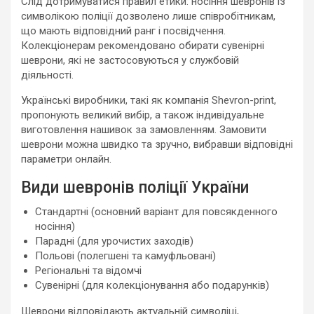
Слід дотримуватися правил етики: носіння шевронів із
символікою поліції дозволено лише співробітникам,
що мають відповідний ранг і посвідчення.
Колекціонерам рекомендовано обирати сувенірні
шеврони, які не застосовуються у службовій
діяльності.
Українські виробники, такі як компанія Shevron-print,
пропонують великий вибір, а також індивідуальне
виготовлення нашивок за замовленням. Замовити
шеврони можна швидко та зручно, вибравши відповідні
параметри онлайн.
Види шевронів поліції України
Стандартні (основний варіант для повсякденного
носіння)
Парадні (для урочистих заходів)
Польові (полегшені та камуфльовані)
Регіональні та відомчі
Сувенірні (для колекціонування або подарунків)
Шеврони відповідають актуальній символіці,