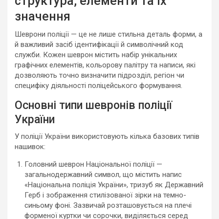
структура, елементи та їх
значення
Шеврони поліції — це не лише стильна деталь форми, а
й важливий засіб ідентифікації й символічний код
служби. Кожен шеврон містить набір унікальних
графічних елементів, кольорову палітру та написи, які
дозволяють точно визначити підрозділ, регіон чи
специфіку діяльності поліцейського формування.
Основні типи шевронів поліції
України
У поліції України використовують кілька базових типів
нашивок:
Головний шеврон Національної поліції —
загальнодержавний символ, що містить напис
«Національна поліція України», тризуб як Державний
Герб і зображення стилізованої зірки на темно-
синьому фоні. Зазвичай розташовується на плечі
форменої куртки чи сорочки, виділяється серед