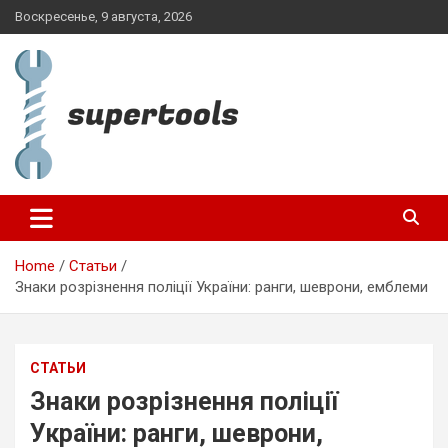
Skip
Воскресенье, 9 августа, 2026
to
content
supertools.com.ua
Home
Статьи
Знаки розрізнення поліції України: ранги, шеврони, емблеми
СТАТЬИ
Знаки розрізнення поліції
України: ранги, шеврони,