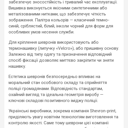
забезпечує зносостійкість і тривалий час експлуатації.
Вишивка виконується якісними синтетичними або
металізованими нитками, що забезпечує чіткість
зображення. Палітра кольорів — класичний темно-
синій, сріблястий, білий, інколи чорний для форм для
особливих умов несення служби.
Для кріплення шевронів використовують або
термонашивку (липучку «Velcro»), або пришивну основу.
Залежно від типу одягу та призначення відповідний
спосіб фіксації дозволяє миттєво закріпити чи зняти
нашивку.
Естетика шевронів безпосередньо впливає на
моральний стан особового складу та сприйняття
поліції громадянами. Відповідність стандартам,
охайний вигляд та ідеальна геометрія виробу —
ключові складові позитивного іміджу поліції.
Українські виробники, зокрема компанія Shevron-print,
приділяють увагу новітнім технологіям виготовлення та
контролю якості. Саме тому шеврони цієї компанії