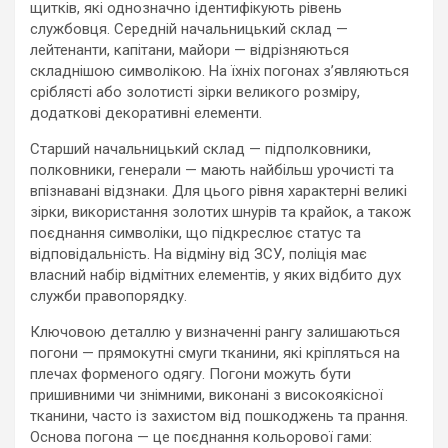
щитків, які однозначно ідентифікують рівень
службовця. Середній начальницький склад —
лейтенанти, капітани, майори — відрізняються
складнішою символікою. На їхніх погонах з’являються
сріблясті або золотисті зірки великого розміру,
додаткові декоративні елементи.
Старший начальницький склад — підполковники,
полковники, генерали — мають найбільш урочисті та
впізнавані відзнаки. Для цього рівня характерні великі
зірки, використання золотих шнурів та крайок, а також
поєднання символіки, що підкреслює статус та
відповідальність. На відміну від ЗСУ, поліція має
власний набір відмітних елементів, у яких відбито дух
служби правопорядку.
Ключовою деталлю у визначенні рангу залишаються
погони — прямокутні смуги тканини, які кріпляться на
плечах форменого одягу. Погони можуть бути
пришивними чи знімними, виконані з високоякісної
тканини, часто із захистом від пошкоджень та прання.
Основа погона — це поєднання кольорової гами: