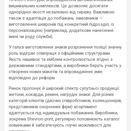
вишивальних комплексів. Це дозволяє досягати
однорідної якості незалежно від тиражу. Важливою
також є адаптація до побажань замовників —
виготовлення шевронів під конкретний підрозділ, із
персоналізацією (наприклад, додаткове нанесення
імені чи роду служби).
У галузі виготовлення знаків розрізнення поліції значну
роль відіграє співпраця з офіційними структурами.
Якість нашивок та емблем контролюється згідно з
державними стандартами, а виробники беруть участь у
створенні нових макетів та впровадженні змін
відповідно до реформ.
Ринок пропонує й широкий спектр супутньої продукції:
жетони, кокарди, ремені, нагрудні знаки. Для різних
категорій клієнтів (діючих співробітників, колекціонерів,
представників охоронних фірм) асортимент
адаптується під індивідуальні побажання. Виробники,
зокрема Shevron-print, регулярно поповнюють каталог
новинками й забезпечують гнучкі можливості для