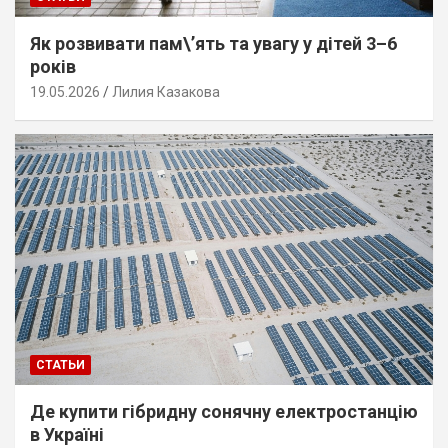
Як розвивати пам\’ять та увагу у дітей 3–6
років
19.05.2026
Лилия Казакова
СТАТЬИ
Де купити гібридну сонячну електростанцію
в Україні