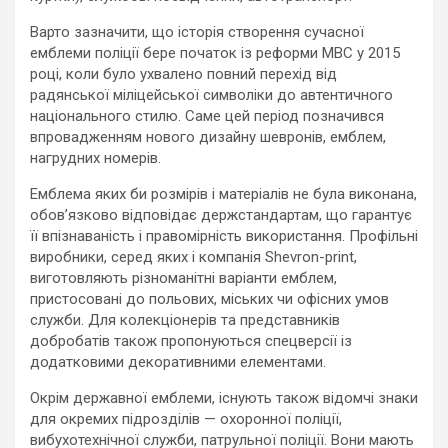
Варто зазначити, що історія створення сучасної
емблеми поліції бере початок із реформи МВС у 2015
році, коли було ухвалено повний перехід від
радянської міліцейської символіки до автентичного
національного стилю. Саме цей період позначився
впровадженням нового дизайну шевронів, емблем,
нагрудних номерів.
Емблема яких би розмірів і матеріалів не була виконана,
обов’язково відповідає держстандартам, що гарантує
її впізнаваність і правомірність використання. Профільні
виробники, серед яких і компанія Shevron-print,
виготовляють різноманітні варіанти емблем,
пристосовані до польових, міських чи офісних умов
служби. Для колекціонерів та представників
добробатів також пропонуються спецверсії із
додатковими декоративними елементами.
Окрім державної емблеми, існують також відомчі знаки
для окремих підрозділів — охоронної поліції,
вибухотехнічної служби, патрульної поліції. Вони мають