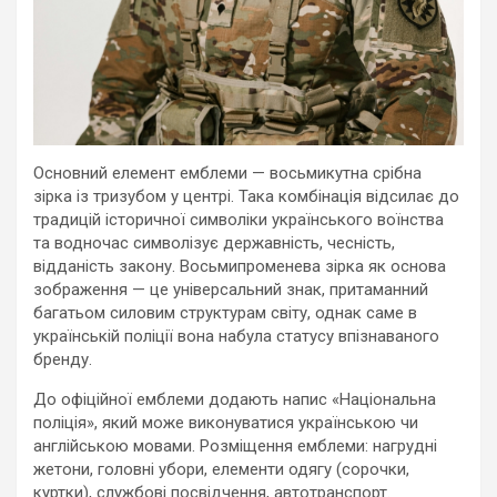
Основний елемент емблеми — восьмикутна срібна
зірка із тризубом у центрі. Така комбінація відсилає до
традицій історичної символіки українського воїнства
та водночас символізує державність, чесність,
відданість закону. Восьмипроменева зірка як основа
зображення — це універсальний знак, притаманний
багатьом силовим структурам світу, однак саме в
українській поліції вона набула статусу впізнаваного
бренду.
До офіційної емблеми додають напис «Національна
поліція», який може виконуватися українською чи
англійською мовами. Розміщення емблеми: нагрудні
жетони, головні убори, елементи одягу (сорочки,
куртки), службові посвідчення, автотранспорт.